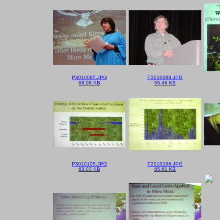
P3010085.JPG
P3010088.JPG
68.98 KB
55.46 KB
P3010105.JPG
P3010106.JPG
63.03 KB
65.81 KB