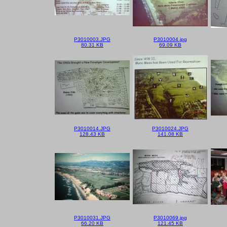
P3010003.JPG
P3010004.jpg
80.31 KB
69.09 KB
P3010014.JPG
P3010024.JPG
128.43 KB
141.08 KB
P3010031.JPG
P3010069.jpg
66.20 KB
121.45 KB